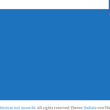
 Heimat mit Aussicht
. All rights reserved. Theme:
Radiate
von The